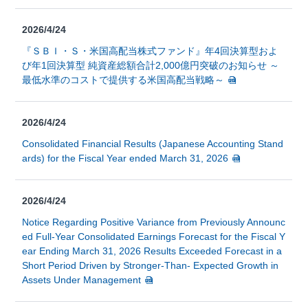
2026/4/24
『ＳＢＩ・Ｓ・米国高配当株式ファンド』年4回決算型およ
び年1回決算型 純資産総額合計2,000億円突破のお知らせ ～
最低水準のコストで提供する米国高配当戦略～
2026/4/24
Consolidated Financial Results (Japanese Accounting Stand
ards) for the Fiscal Year ended March 31, 2026
2026/4/24
Notice Regarding Positive Variance from Previously Announc
ed Full-Year Consolidated Earnings Forecast for the Fiscal Y
ear Ending March 31, 2026 Results Exceeded Forecast in a
Short Period Driven by Stronger-Than- Expected Growth in
Assets Under Management