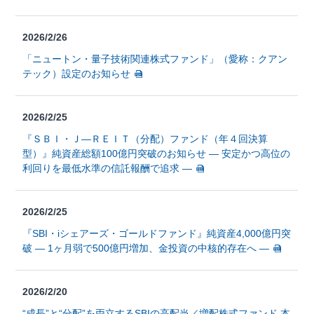
2026/2/26
「ニュートン・量子技術関連株式ファンド」（愛称：クアン
テック）設定のお知らせ
2026/2/25
『ＳＢＩ・Ｊ—ＲＥＩＴ（分配）ファンド（年４回決算
型）』純資産総額100億円突破のお知らせ ― 安定かつ高位の
利回りを最低水準の信託報酬で追求 ―
2026/2/25
『SBI・iシェアーズ・ゴールドファンド』純資産4,000億円突
破 ― 1ヶ月弱で500億円増加、金投資の中核的存在へ ―
2026/2/20
“成長”と“分配”を両立するSBIの高配当／増配株式ファンド 本