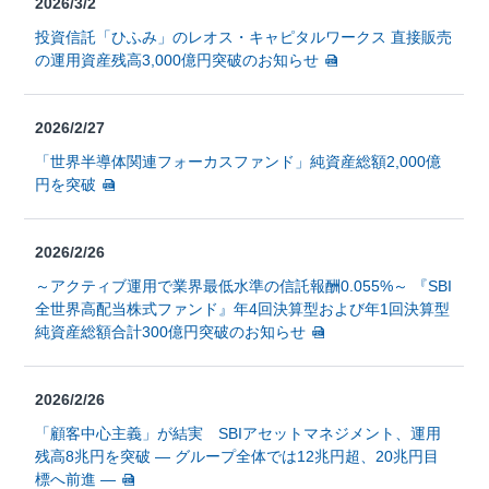
2026/3/2
投資信託「ひふみ」のレオス・キャピタルワークス 直接販売
の運用資産残高3,000億円突破のお知らせ
2026/2/27
「世界半導体関連フォーカスファンド」純資産総額2,000億
円を突破
2026/2/26
～アクティブ運用で業界最低水準の信託報酬0.055%～ 『SBI
全世界高配当株式ファンド』年4回決算型および年1回決算型
純資産総額合計300億円突破のお知らせ
2026/2/26
「顧客中心主義」が結実 SBIアセットマネジメント、運用
残高8兆円を突破 ― グループ全体では12兆円超、20兆円目
標へ前進 ―