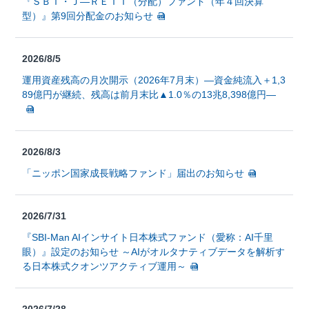
『ＳＢＩ・Ｊ—ＲＥＩＴ（分配）ファンド（年４回決算
型）』第9回分配金のお知らせ
2026/8/5
運用資産残高の月次開示（2026年7月末）―資金純流入＋1,3
89億円が継続、残高は前月末比▲1.0％の13兆8,398億円―
2026/8/3
「ニッポン国家成長戦略ファンド」届出のお知らせ
2026/7/31
『SBI-Man AIインサイト日本株式ファンド（愛称：AI千里
眼）』設定のお知らせ ～AIがオルタナティブデータを解析す
る日本株式クオンツアクティブ運用～